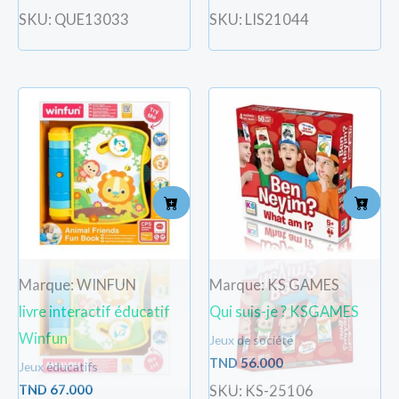
SKU: QUE13033
SKU: LIS21044
Marque: WINFUN
Marque: KS GAMES
livre interactif éducatif
Qui suis-je ? KSGAMES
Winfun
Jeux de société
TND
56.000
Jeux éducatifs
TND
67.000
SKU: KS-25106