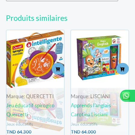
Produits similaires
Marque: QUERCETTI
Marque: LISCIANI
Jeu éducatif spirogiro
Apprends l’anglais
Quercetti
Carotina Lisciani
Jeux éducatifs
Jeux éducatifs
TND
64.300
TND
64.000