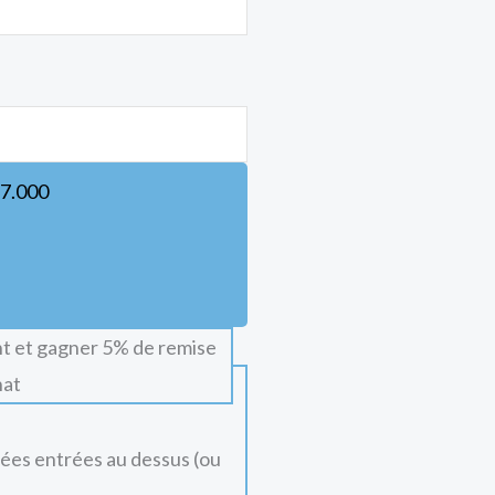
7.000
t et gagner 5% de remise
hat
nées entrées au dessus (ou