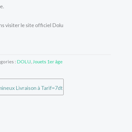
e.
 visiter le site officiel Dolu
gories :
DOLU
,
Jouets 1er âge
ineux Livraison à Tarif=7dt