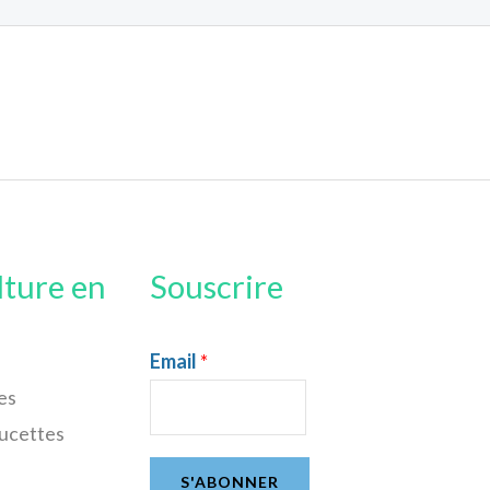
lture en
Souscrire
Email
*
es
sucettes
S'ABONNER