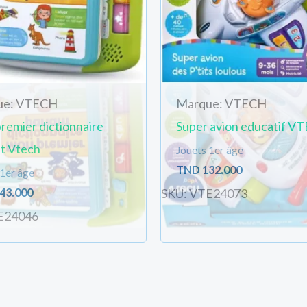
ue: VTECH
Marque: VTECH
remier dictionnaire
Super avion educatif V
nt Vtech
Jouets 1er âge
TND
132.000
 1er âge
43.000
SKU: VTE24073
E24046