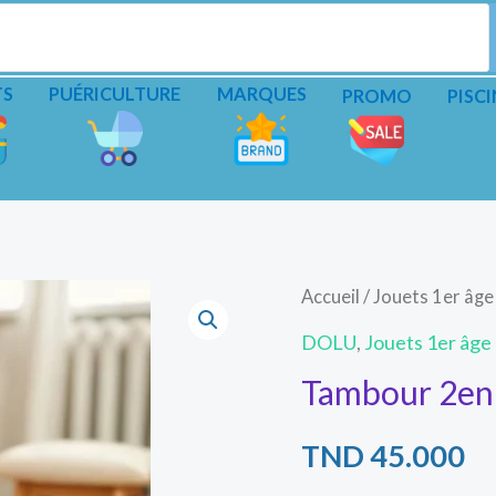
TS
PUÉRICULTURE
MARQUES
PROMO
PISCI
Accueil
/
Jouets 1er âge
DOLU
,
Jouets 1er âge
Tambour 2en1
TND
45.000