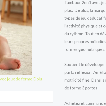
Tambour 2en1 avec jeu
plus. De plus, la marqu
types de jeux éducatifs
l’activité physique e
du rythme. Tout en dév
leurs propres mélodies
formes géométriques.
Soutient le développe
par la réflexion. Amélio
vec jeux de forme Dolu
motricité fine. Dans l
de forme 3 portes!
Achetez et commandez 