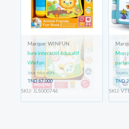
Marque: WINFUN
Marq
livre interactif éducatif
Mon p
Winfun
parla
Jeux éducatifs
Jouets
TND
67.000
TND
2
SKU: JLS000746
SKU: VT