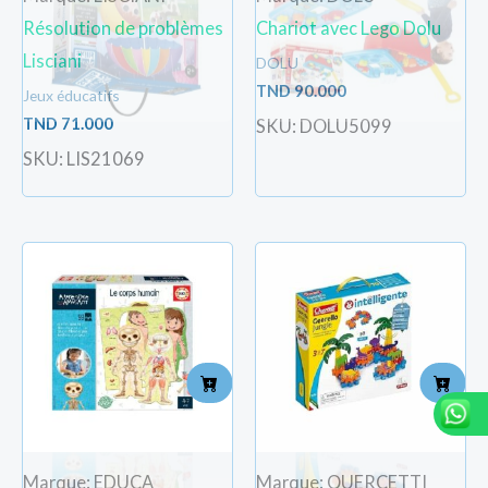
Résolution de problèmes
Chariot avec Lego Dolu
Lisciani
DOLU
TND
90.000
Jeux éducatifs
TND
71.000
SKU: DOLU5099
SKU: LIS21069
Marque: EDUCA
Marque: QUERCETTI