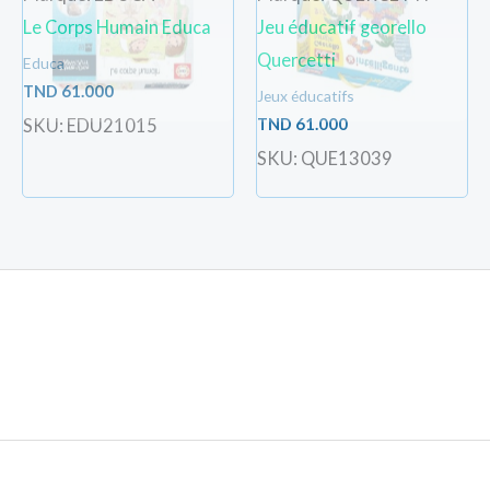
Le Corps Humain Educa
Jeu éducatif georello
Quercetti
Educa
TND
61.000
Jeux éducatifs
TND
61.000
SKU: EDU21015
SKU: QUE13039