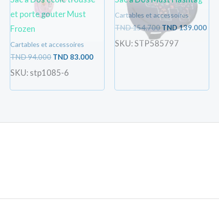
et porte gouter Must
Cartables et accessoires
TND
154.700
TND
139.000
Frozen
SKU: STP585797
Cartables et accessoires
TND
94.000
TND
83.000
SKU: stp1085-6