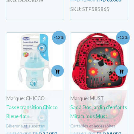
SKU: DOLU8019
SKU: STP585865
Le
Le
Le
Le
-12%
-13%
prix
prix
prix
prix
initial
actuel
initial
actue
était :
est :
était :
est :
TND
TND
TND
TND
42.000.
37.000.
67.700.
59.000
Marque: CHICCO
Marque: MUST
Tasse transition Chicco
Sac à Dos jardin d’enfants
Bleue 4m+
Miraculous Must
Biberons et sucettes
Cartables et accessoires
TND
42.000
TND
37.000
TND
67.700
TND
59.000