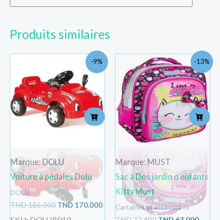
Produits similaires
Le
Le
Le
Le
-9%
-13%
prix
prix
prix
prix
initial
actuel
initial
actue
était :
est :
était :
est :
TND
TND
TND
TND
186.000.
170.000.
72.400.
63.000
Marque: DOLU
Marque: MUST
Voiture à pédales Dolu
Sac à Dos jardin d’enfants
Kitty Must
DOLU
TND
186.000
TND
170.000
Cartables et accessoires
TND
72.400
TND
63.000