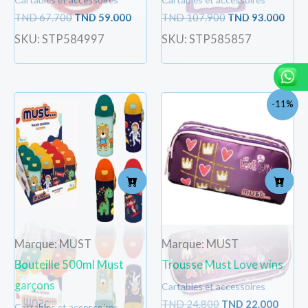
TND
67.700
TND
59.000
TND
107.900
TND
93.000
SKU: STP584997
SKU: STP585857
Le
Le
-11%
prix
prix
initial
actue
était :
est :
TND
TND
24.800.
22.000
Marque: MUST
Marque: MUST
Bouteille 500ml Must
Trousse Must Love wins
garçons
Cartables et accessoires
TND
24.800
TND
22.000
Cartables et accessoires