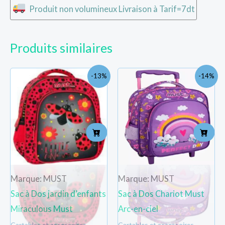
Produit non volumineux Livraison à Tarif=7dt
Produits similaires
Le
Le
Le
Le
-13%
-14%
prix
prix
prix
prix
initial
actuel
initial
actu
était :
est :
était :
est :
TND
TND
TND
TND
67.700.
59.000.
107.900.
93.0
Marque: MUST
Marque: MUST
Sac à Dos jardin d’enfants
Sac à Dos Chariot Must
Miraculous Must
Arc-en-ciel
Cartables et accessoires
Cartables et accessoires