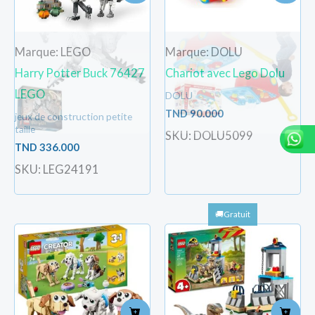
Marque: LEGO
Marque: DOLU
Harry Potter Buck 76427
Chariot avec Lego Dolu
LEGO
DOLU
TND
90.000
jeux de construction petite
taille
SKU: DOLU5099
TND
336.000
SKU: LEG24191