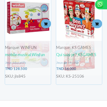
Marque: WINFUN
Marque: KS GAMES
mobile musical Winfun
Qui suis-je ? KSGAMES
Jeux éducatifs
Jeux de société
TND
128.500
TND
56.000
SKU: jls845
SKU: KS-25106