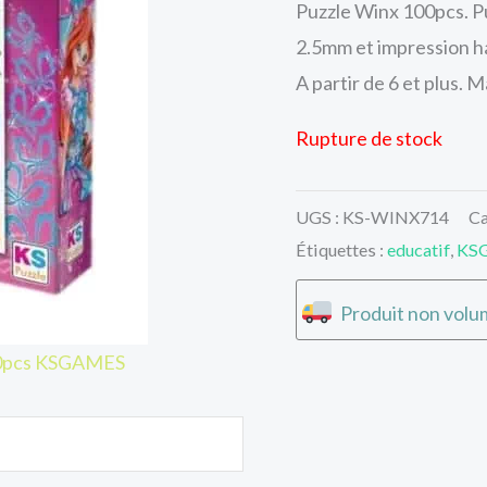
Puzzle Winx 100pcs. Pu
2.5mm et impression ha
A partir de 6 et plus
Rupture de stock
UGS :
KS-WINX714
Ca
Étiquettes :
educatif
,
KS
Produit non volum
100pcs KSGAMES