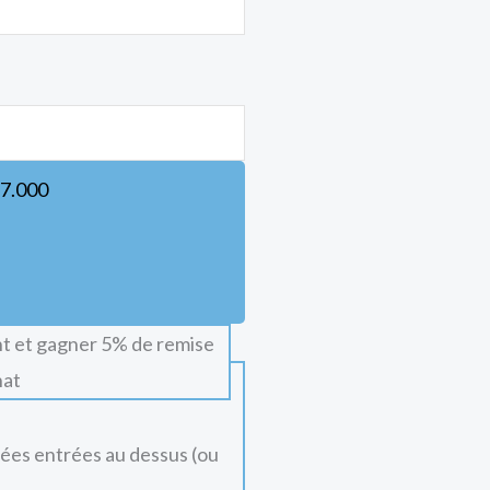
7.000
t et gagner 5% de remise
hat
nées entrées au dessus (ou