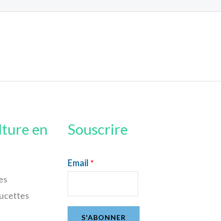
lture en
Souscrire
Email
*
es
sucettes
S'ABONNER