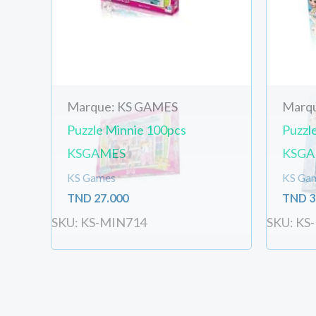
Marque: KS GAMES
Marq
Puzzle Minnie 100pcs
Puzzl
KSGAMES
KSGA
KS Games
KS Ga
TND
27.000
TND
3
SKU: KS-MIN714
SKU: KS