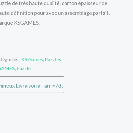
zzle de très haute qualité, carton épaisseur de
ute définition pour avec un assemblage parfait.
. Marque KSGAMES.
tégories :
KS Games
,
Puzzles
GAMES
,
Puzzle
ineux Livraison à Tarif=7dt