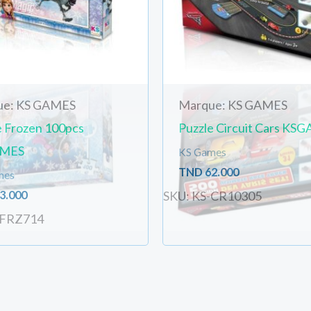
ue: KS GAMES
Marque: KS GAMES
e Frozen 100pcs
Puzzle Circuit Cars KS
MES
KS Games
TND
62.000
mes
3.000
SKU: KS-CR10305
-FRZ714