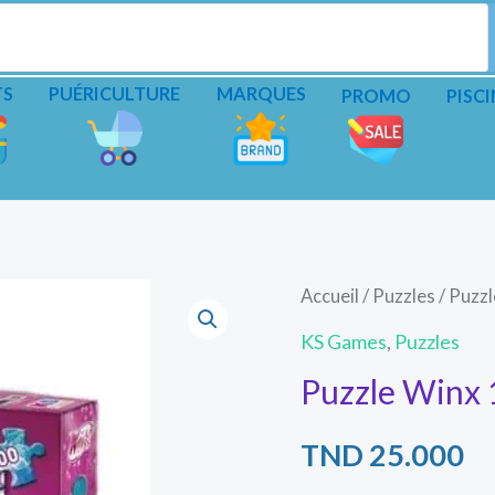
TS
PUÉRICULTURE
MARQUES
PROMO
PISCI
Accueil
/
Puzzles
/ Puzz
KS Games
,
Puzzles
Puzzle Winx
TND
25.000