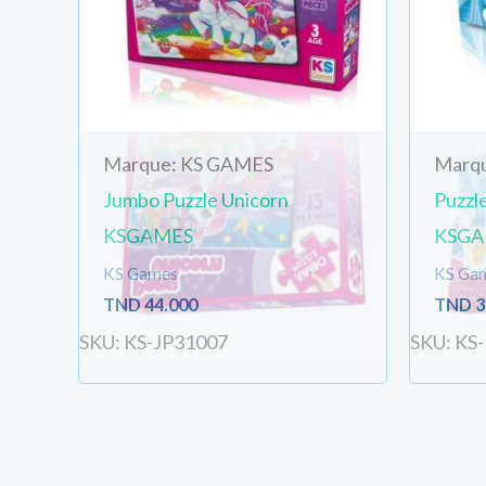
Marque: KS GAMES
Marq
Jumbo Puzzle Unicorn
Puzzl
KSGAMES
KSGA
KS Games
KS Ga
TND
44.000
TND
3
SKU: KS-JP31007
SKU: KS