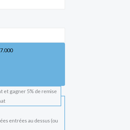
7.000
t et gagner 5% de remise
hat
nées entrées au dessus (ou