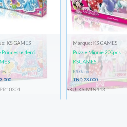
ue: KS GAMES
Marque: KS GAMES
e Princesse 4en1
Puzzle Minnie 200pcs
MES
KSGAMES
mes
KS Games
3.000
TND
28.000
-PR10304
SKU: KS-MIN113