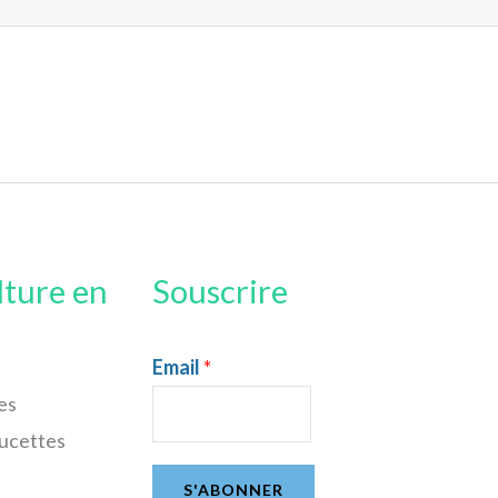
lture en
Souscrire
Email
*
es
sucettes
S'ABONNER