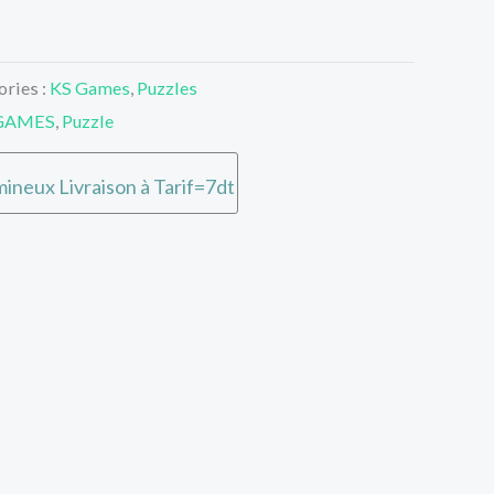
ories :
KS Games
,
Puzzles
GAMES
,
Puzzle
ineux Livraison à Tarif=7dt