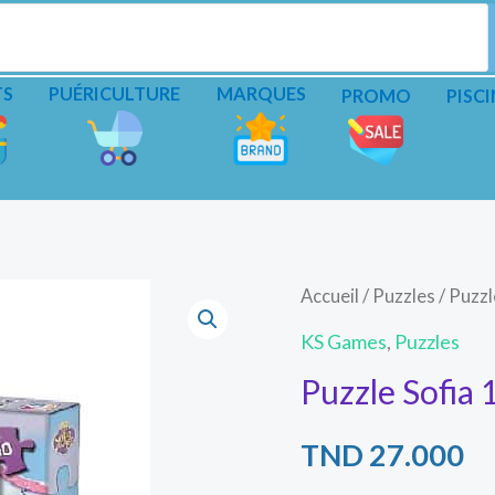
TS
PUÉRICULTURE
MARQUES
PROMO
PISCI
Accueil
/
Puzzles
/ Puzz
KS Games
,
Puzzles
Puzzle Sofi
TND
27.000