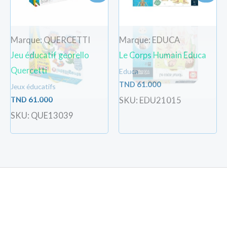
Marque: QUERCETTI
Marque: EDUCA
Jeu éducatif georello
Le Corps Humain Educa
Quercetti
Educa
TND
61.000
Jeux éducatifs
TND
61.000
SKU: EDU21015
SKU: QUE13039