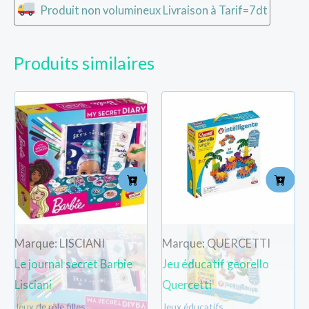
Produit non volumineux Livraison à Tarif=7dt
Produits similaires
Marque: LISCIANI
Marque: QUERCETTI
Le journal secret Barbie
Jeu éducatif georello
Lisciani
Quercetti
Jeux de rôle filles
Jeux éducatifs