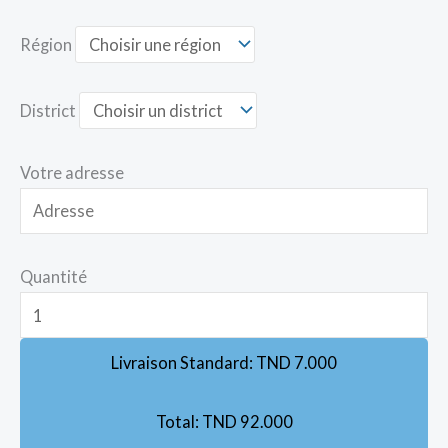
Région
District
Votre adresse
Quantité
Livraison Standard:
TND
7.000
Total:
TND
92.000