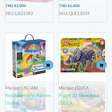
TND
82.000
TND
61.000
SKU: LIS21042
SKU: QUE13039
Marque: LISCIANI
Marque: EDUCA
Résolution de problèmes
Puzzle 3D Triceratops
Lisciani
EDUCA
Jeux éducatifs
Educa