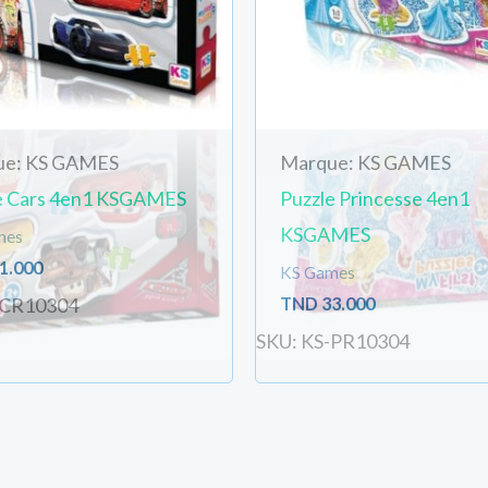
ue: KS GAMES
Marque: KS GAMES
e Cars 4en1 KSGAMES
Puzzle Princesse 4en1
KSGAMES
mes
1.000
KS Games
TND
33.000
-CR10304
SKU: KS-PR10304