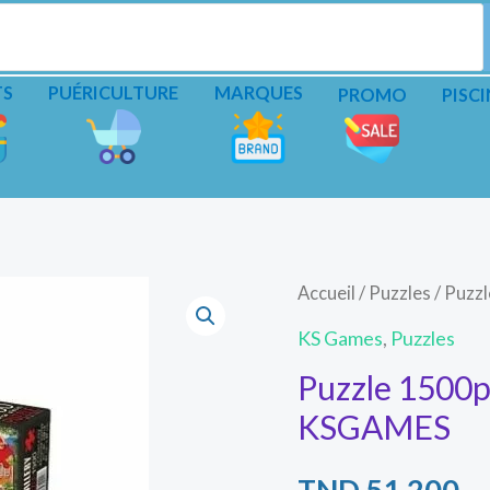
TS
PUÉRICULTURE
MARQUES
PROMO
PISCI
Accueil
/
Puzzles
/ Puzz
KS Games
,
Puzzles
Puzzle 1500p
KSGAMES
TND
51.200