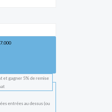
7.000
t et gagner 5% de remise
hat
nées entrées au dessus (ou