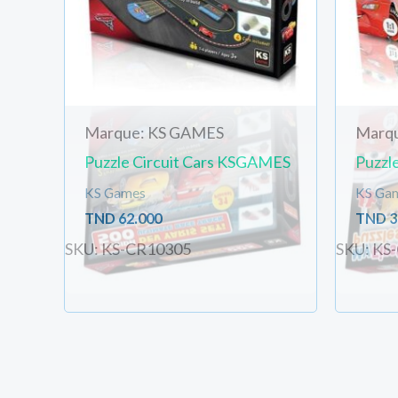
Marque: KS GAMES
Marq
Puzzle Circuit Cars KSGAMES
Puzzl
KS Games
KS Ga
TND
62.000
TND
3
SKU: KS-CR10305
SKU: KS