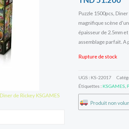
Puzzle 1500pcs, Diner
magnifique scène d’un 
épaisseur de 2.5mm et 
assemblage parfait. A p
Rupture de stock
UGS :
KS-22017
Catég
Étiquettes :
KSGAMES
,
P
s Diner de Rickey KSGAMES
Produit non volum