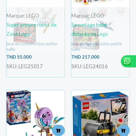
Marque: LEGO
Marque: LEGO
Super armure robot de
Sauvetage bébé
Zane Lego
dinosaures Lego
jeux de construction petite
jeux de construction petite
taille
taille
TND
55.000
TND
217.000
SKU: LEG25017
SKU: LEG24016