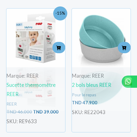
Le
Le
-15%
prix
prix
initial
actuel
était :
est :
TND
TND
46.000.
39.000.
Marque: REER
Marque: REER
Sucette thermomètre
2 bols bleus REER
REER
Pour le repas
TND
47.900
REER
TND
46.000
TND
39.000
SKU: RE22043
SKU: RE9633