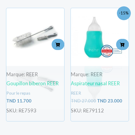
Le
Le
-15%
prix
prix
initial
actue
était :
est :
TND
TND
27.000.
23.000
Marque: REER
Marque: REER
Goupillon biberon REER
Aspirateur nasal REER
Pour le repas
REER
TND
11.700
TND
27.000
TND
23.000
SKU: RE7593
SKU: RE79112