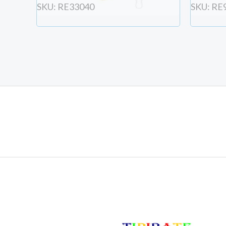
SKU: RE33040
SKU: RE
Votre compte sera crée avec l'email et les donn
Créer votre compte/ se connecter
COMMANDER MAINTENANT