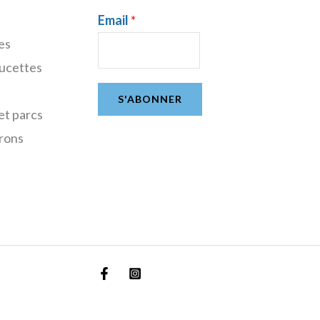
Email
*
es
sucettes
S'ABONNER
et parcs
rons