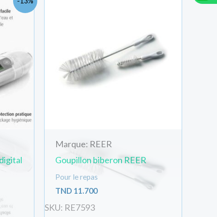
-13%
rix
ctuel
t :
ND
1.000.
Livraison Standard:
TN
Marque: REER
igital
Goupillon biberon REER
Total:
TND
25.00
Pour le repas
TND
11.700
Créer votre compte/se connecter rapidement et gagner 
SKU: RE7593