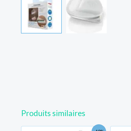
Votre nom
Votre Téléphone
Votre email
Région
Produits similaires
Le
Le
District