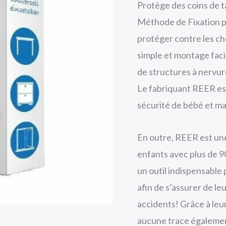
Protège des coins de 
Méthode de Fixation pa
protéger contre les cho
simple et montage faci
de structures à nervur
Le fabriquant REER est 
sécurité de bébé et m
En outre, REER est une
enfants avec plus de 9
un outil indispensable
afin de s’assurer de le
accidents! Grâce à leur
able REER
aucune trace également