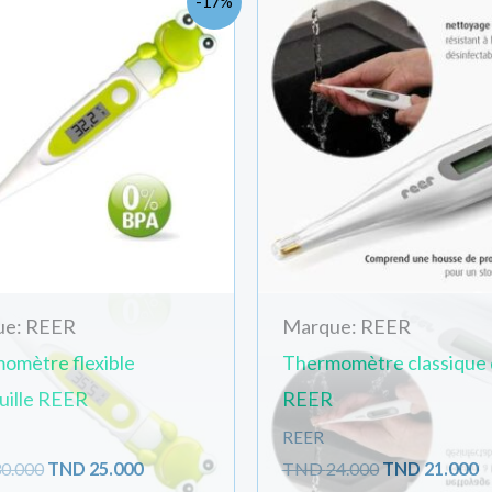
-17%
prix
prix
prix
p
initial
actuel
initial
a
était :
est :
était :
es
TND
TND
TND
T
30.000.
25.000.
24.000.
2
ue: REER
Marque: REER
omètre flexible
Thermomètre classique d
uille REER
REER
REER
0.000
TND
25.000
TND
24.000
TND
21.000