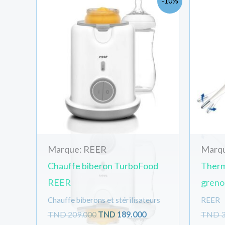
-10%
prix
prix
initial
actuel
était :
est :
Votre adresse
TND
TND
209.000.
189.000.
Quantité
Marque: REER
Marq
Chauffe biberon TurboFood
Therm
REER
greno
Chauffe biberons et stérilisateurs
REER
TND
209.000
TND
189.000
TND
3