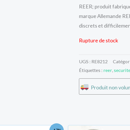
REER; produit fabriqué
marque Allemande REER
discrets et difficileme
Rupture de stock
UGS :
RE8212
Catégor
Étiquettes :
reer
,
securit
Produit non volum
Le
Le
Le
L