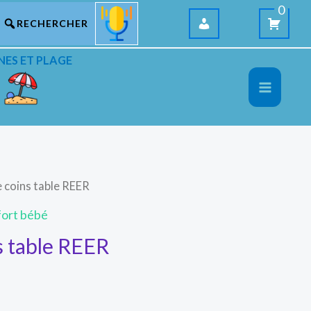
0
NES ET PLAGE
 coins table REER
fort bébé
s table REER