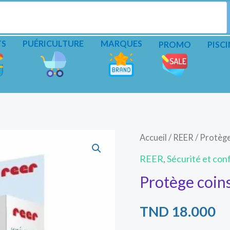
TS
PUÉRICULTURE
MARQUES
PROMO
PISCI
Accueil
/
REER
/ Protège
REER
,
Sécurité et con
Protège coin
TND
18.000