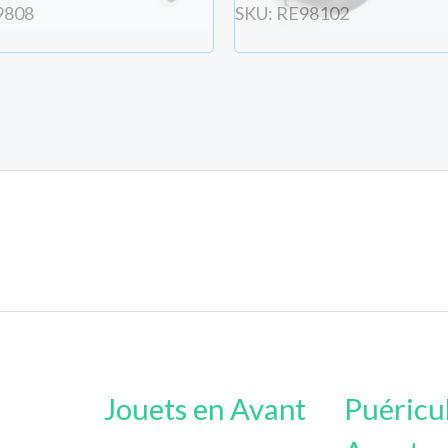
9808
SKU: RE98102
ées entrées au dessus (ou connecté s'il existe déjà).
Jouets en Avant
Puéricu