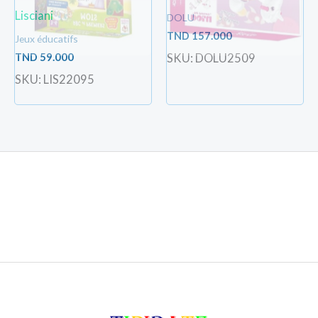
Lisciani
DOLU
TND
157.000
Jeux éducatifs
TND
59.000
SKU: DOLU2509
SKU: LIS22095