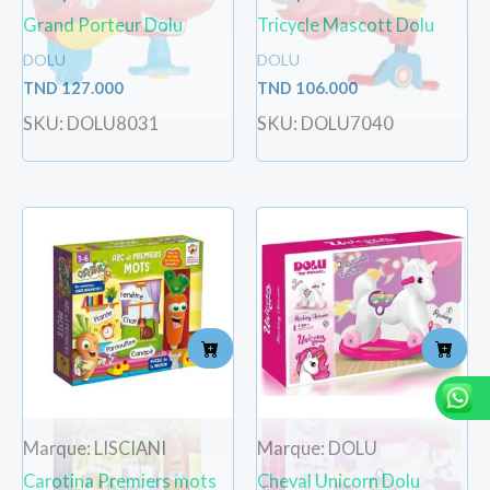
Grand Porteur Dolu
Tricycle Mascott Dolu
DOLU
DOLU
TND
127.000
TND
106.000
SKU: DOLU8031
SKU: DOLU7040
Marque: LISCIANI
Marque: DOLU
Carotina Premiers mots
Cheval Unicorn Dolu