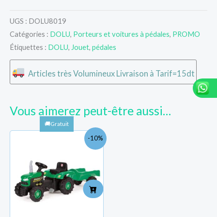
UGS :
DOLU8019
Catégories :
DOLU
,
Porteurs et voitures à pédales
,
PROMO
Étiquettes :
DOLU
,
Jouet
,
pédales
Articles très Volumineux Livraison à Tarif=15dt
Vous aimerez peut-être aussi…
Le
Le
-10%
prix
prix
initial
actuel
était :
est :
TND
TND
365.000.
329.000.