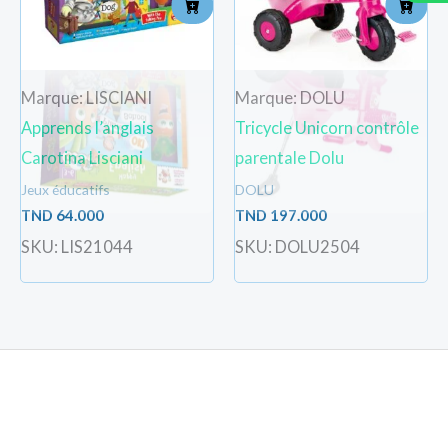
Marque: LISCIANI
Marque: DOLU
Apprends l’anglais
Tricycle Unicorn contrôle
Carotina Lisciani
parentale Dolu
Jeux éducatifs
DOLU
TND
64.000
TND
197.000
SKU: LIS21044
SKU: DOLU2504