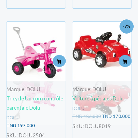
Le
Le
-9%
prix
pri
initial
act
était :
est 
TND
TN
186.000.
170
Marque: DOLU
Marque: DOLU
Tricycle Unicorn contrôle
Voiture à pédales Dolu
parentale Dolu
DOLU
TND
186.000
TND
170.000
DOLU
TND
197.000
SKU: DOLU8019
SKU: DOLU2504