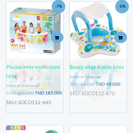
Le
Le
Le
Le
-7%
-6%
prix
prix
prix
prix
initial
actuel
initial
actue
était :
est :
était :
est :
TND
TND
TND
TND
196.800.
183.000.
52.000.
49.000
Piscine intex multicolore
Bouée siège Kiddie Intex
large
Intex et Bestway
TND
52.000
TND
49.000
Intex et Bestway
TND
196.800
TND
183.000
SKU: SOCO152-870
SKU: SOCO152-665