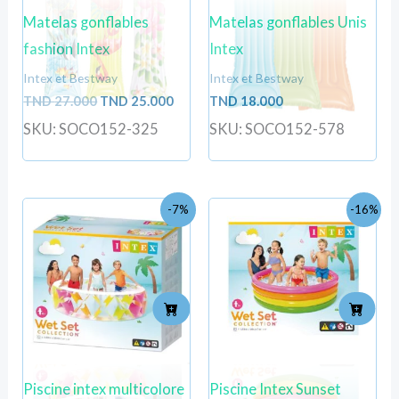
Matelas gonflables
Matelas gonflables Unis
fashion Intex
Intex
Intex et Bestway
Intex et Bestway
TND
27.000
TND
25.000
TND
18.000
SKU: SOCO152-325
SKU: SOCO152-578
Le
Le
Le
Le
-7%
-16%
prix
prix
prix
prix
initial
actuel
initial
actu
était :
est :
était :
est :
TND
TND
TND
TND
196.800.
183.000.
107.000.
90.0
Piscine intex multicolore
Piscine Intex Sunset