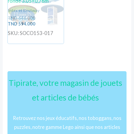
ronde 3.05×0.76m
Intex et Bestway
TND
646.000
TND
594.000
SKU: SOCO153-017
Tipirate, votre magasin de jouets
et articles de bébés
Retrouvez nos jeux éducatifs, nos toboggans, nos
puzzles, notre gamme Lego ainsi que nos articles