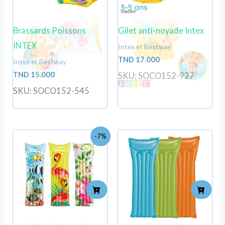
Brassards Poissons
Gilet anti-noyade Intex
INTEX
Intex et Bestway
TND
17.000
Intex et Bestway
TND
15.000
SKU: SOCO152-927
SKU: SOCO152-545
Le
Le
-7%
prix
prix
initial
actuel
était :
est :
TND
TND
27.000.
25.000.