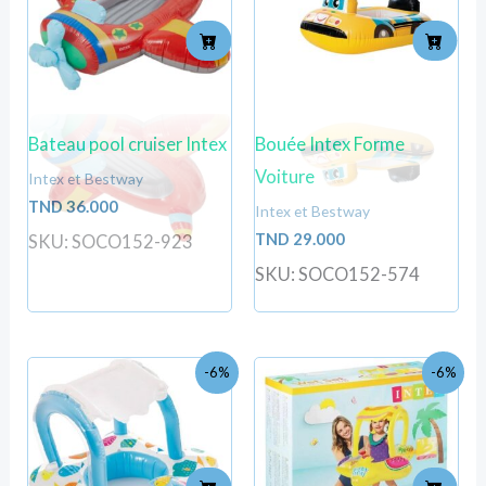
Bateau pool cruiser Intex
Bouée Intex Forme
Voiture
Intex et Bestway
TND
36.000
Intex et Bestway
TND
29.000
SKU: SOCO152-923
SKU: SOCO152-574
Le
Le
Le
Le
-6%
-6%
prix
prix
prix
prix
initial
actuel
initial
actuel
était :
est :
était :
est :
TND
TND
TND
TND
52.000.
49.000.
52.000.
49.000