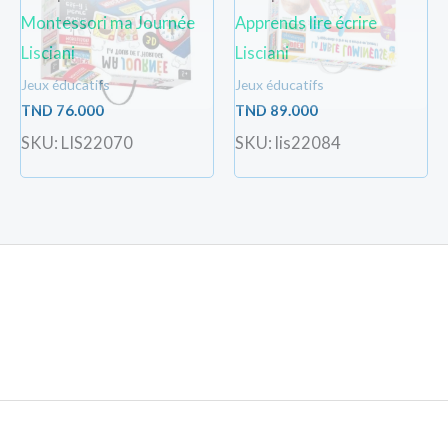
Montessori ma Journée
Apprends lire écrire
Lisciani
Lisciani
Jeux éducatifs
Jeux éducatifs
TND
76.000
TND
89.000
SKU: LIS22070
SKU: lis22084