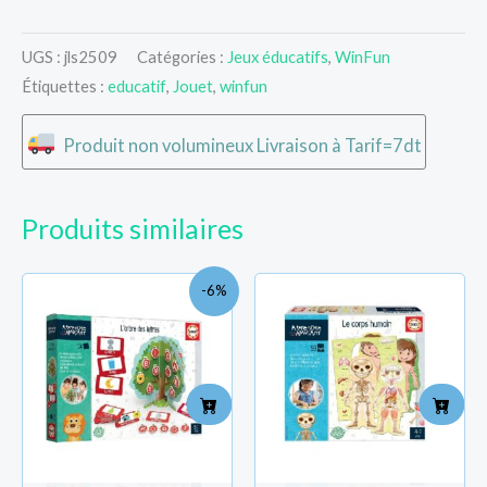
UGS :
jls2509
Catégories :
Jeux éducatifs
,
WinFun
Étiquettes :
educatif
,
Jouet
,
winfun
Produit non volumineux Livraison à Tarif=7dt
Produits similaires
Le
Le
-6%
prix
prix
initial
actuel
était :
est :
TND
TND
83.000.
78.000.