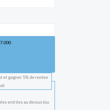
7.000
t et gagner 5% de remise
hat
nées entrées au dessus (ou