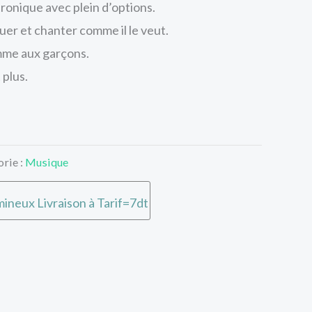
onique avec plein d’options.
uer et chanter comme il le veut.
mme aux garçons.
 plus.
rie :
Musique
ineux Livraison à Tarif=7dt