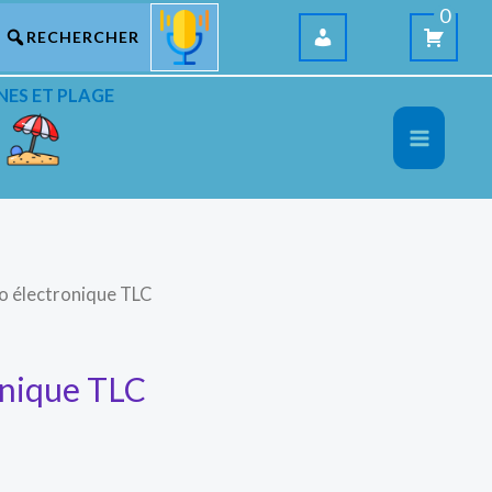
0
NES ET PLAGE
o électronique TLC
onique TLC