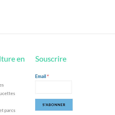
lture en
Souscrire
Email
*
es
sucettes
S'ABONNER
et parcs