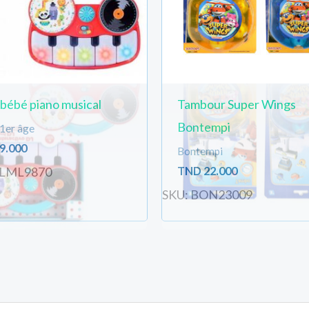
 bébé piano musical
Tambour Super Wings
Bontempi
 1er âge
9.000
Bontempi
TND
22.000
SLML9870
SKU: BON23009