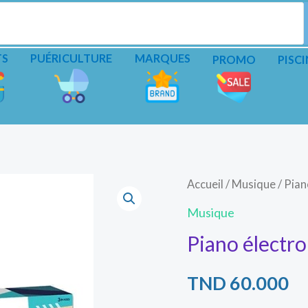
TS
PUÉRICULTURE
MARQUES
PROMO
PISCI
Accueil
/
Musique
/ Pian
Musique
Piano électr
TND
60.000