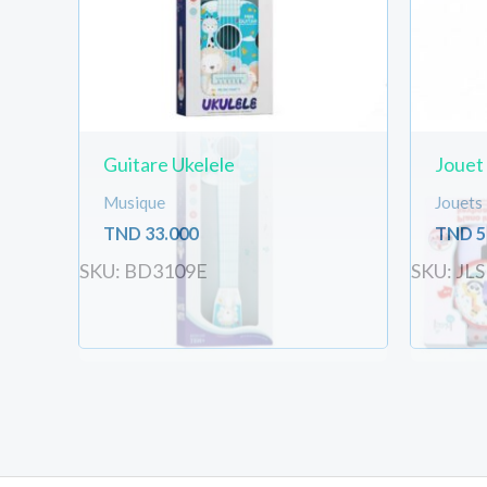
Guitare Ukelele
Jouet
Musique
Jouets
TND
33.000
TND
5
SKU: BD3109E
SKU: JL