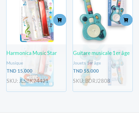
Harmonica Music Star
Guitare musicale 1er âge
Musique
Jouets 1er âge
TND
15.000
TND
55.000
SKU: JLSBK24421
SKU: BDRJ2808