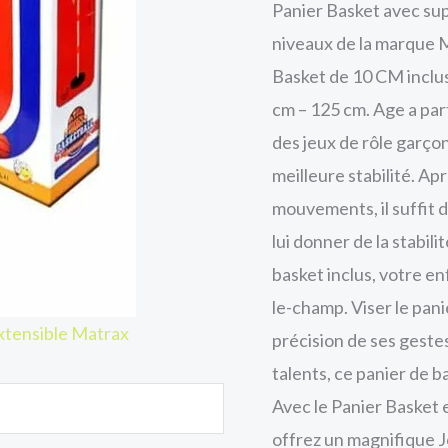
Panier Basket avec sup
niveaux de la marque M
Basket de 10 CM inclu
cm – 125 cm. Age a part
des jeux de rôle garço
meilleure stabilité. Ap
mouvements, il suffit d
lui donner de la stabil
basket inclus, votre e
le-champ. Viser le panie
xtensible Matrax
précision de ses gestes
talents, ce panier de b
Avec le Panier Basket 
offrez un magnifique J