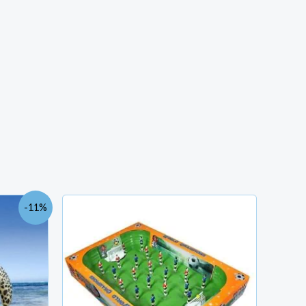
e
-11%
rix
ctuel
t :
ND
0.000.