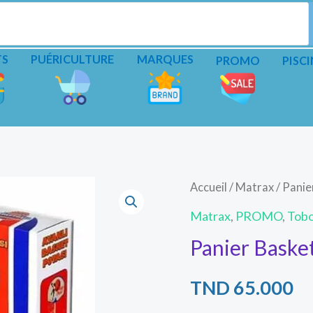
TS
PUÉRICULTURE
MARQUES
PROMO
PISCI
Accueil
/
Matrax
/ Panie
Matrax
,
PROMO
,
Tobo
Panier Baske
TND
65.000