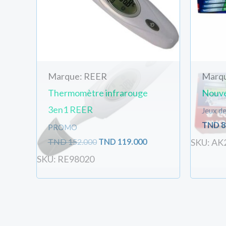
Marque: REER
Marq
Thermomètre infrarouge
Nouve
3en1 REER
Jeux de
TND
8
PROMO
TND
152.000
TND
119.000
SKU: AK
SKU: RE98020