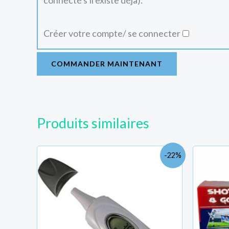
connecté s'il existe déjà).
Créer votre compte/ se connecter
COMMANDER MAINTENANT
Produits similaires
Le
Le
-22%
prix
prix
initial
actuel
était :
est :
TND
TND
152.000.
119.000.