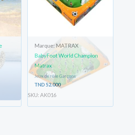
e
Marque: MATRAX
BabyFoot World Champion
Matrax
Jeux de rôle Garçons
TND
52.000
SKU: AK016