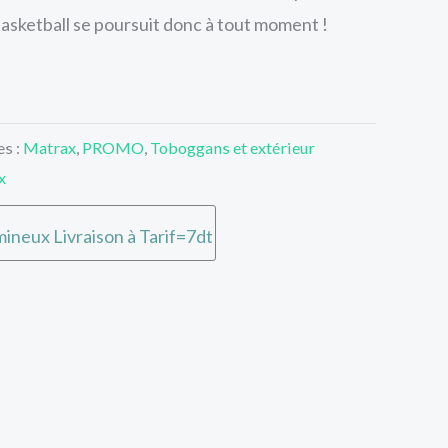
basketball se poursuit donc à tout moment !
es :
Matrax
,
PROMO
,
Toboggans et extérieur
x
ineux Livraison à Tarif=7dt