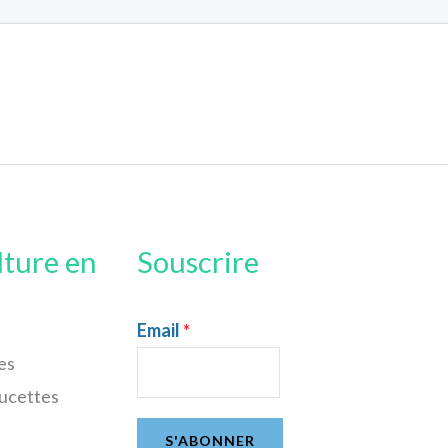
lture en
Souscrire
Email
*
es
sucettes
S'ABONNER