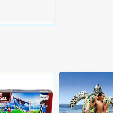
Le
L
prix
p
initial
a
était :
es
TND
T
67.200.
6