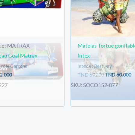
ue: MATRAX
Matelas Tortue gonflabl
au Goal Matrax
Intex
 rôle Garçons
Intex et Bestway
2.000
TND
67.200
TND
60.000
227
SKU: SOCO152-077