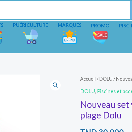
TS
PUÉRICULTURE
MARQUES
PROMO
PISCI
quantité
Accueil
/
DOLU
/ Nouvea
de
DOLU
,
Piscines et acc
Nouveau
Nouveau set 
set
plage Dolu
voiture
avec
TND
30.000