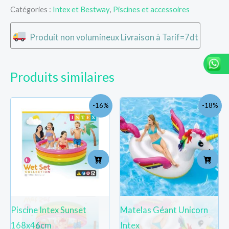
Catégories :
Intex et Bestway
,
Piscines et accessoires
Produit non volumineux Livraison à Tarif=7dt
Produits similaires
Le
Le
Le
Le
-16%
-18%
prix
prix
prix
pri
initial
actuel
initial
act
était :
est :
était :
est 
TND
TND
TND
TN
107.000.
90.000.
168.300.
138
Piscine Intex Sunset
Matelas Géant Unicorn
168x46cm
Intex