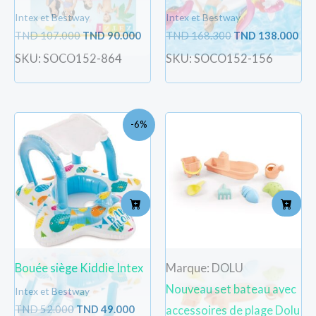
Intex et Bestway
Intex et Bestway
TND
107.000
TND
90.000
TND
168.300
TND
138.000
SKU: SOCO152-864
SKU: SOCO152-156
Le
Le
-6%
prix
prix
initial
actuel
était :
est :
TND
TND
52.000.
49.000.
Bouée siège Kiddie Intex
Marque: DOLU
Nouveau set bateau avec
Intex et Bestway
TND
52.000
TND
49.000
accessoires de plage Dolu