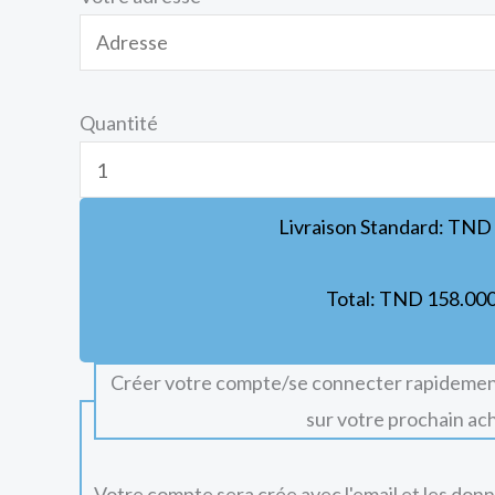
Quantité
Livraison Standard:
TND
Total:
TND
158.00
Créer votre compte/se connecter rapidemen
sur votre prochain ac
Votre compte sera crée avec l'email et les don