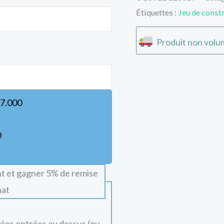
Étiquettes :
Jeu de const
Produit non volum
7.000
0
t et gagner 5% de remise
hat
nées entrées au dessus (ou