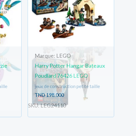
Marque: LEGO
zie
Harry Potter Hangar Bateaux
Poudlard 76426 LEGO
ille
jeux de construction petite taille
TND
198.000
SKU: LEG24110