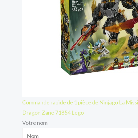
Commande rapide de 1 pièce de Ninjago La Missi
Dragon Zane 71854 Lego
Votre nom