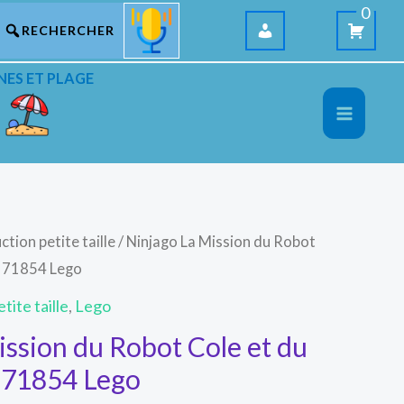
0
NES ET PLAGE
ction petite taille
/ Ninjago La Mission du Robot
e 71854 Lego
tite taille
,
Lego
ission du Robot Cole et du
 71854 Lego