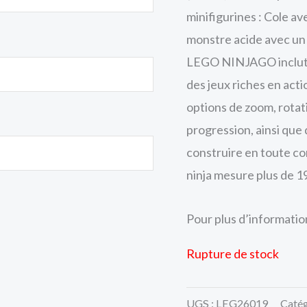
minifigurines : Cole a
monstre acide avec un
LEGO NINJAGO inclut d
des jeux riches en acti
options de zoom, rotat
progression, ainsi que 
construire en toute c
ninja mesure plus de 1
Pour plus d’informations
Rupture de stock
UGS :
LEG26019
Catég