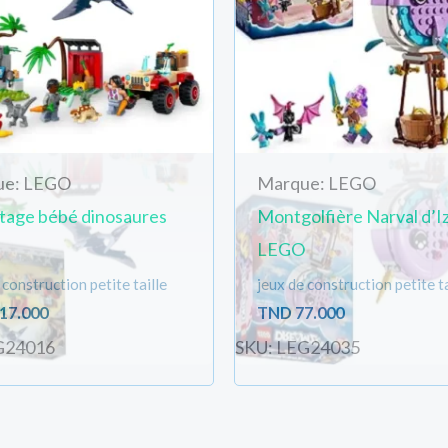
ue: LEGO
Marque: LEGO
tage bébé dinosaures
Montgolfière Narval d’Iz
LEGO
 construction petite taille
jeux de construction petite ta
17.000
TND
77.000
G24016
SKU: LEG24035