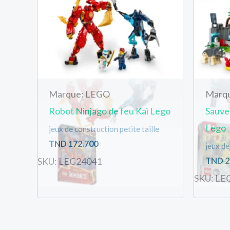
Marque: LEGO
Marq
Robot Ninjago de feu Kai Lego
Sauve
Lego
jeux de construction petite taille
TND
172.700
jeux de
TND
2
SKU: LEG24041
SKU: LE