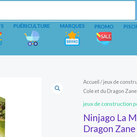
TS
PUÉRICULTURE
MARQUES
PROMO
PISCI
Accueil
/
jeux de constru
Cole et du Dragon Zan
jeux de construction pe
Ninjago La M
Dragon Zane