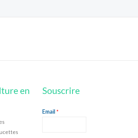
lture en
Souscrire
Email
*
es
sucettes