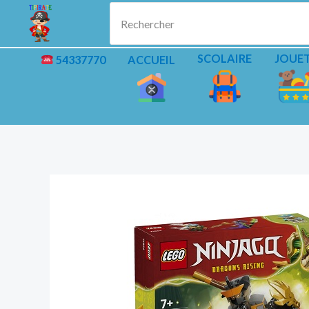
Aller
Rechercher
au
contenu
SCOLAIRE
JOUE
54337770
ACCUEIL