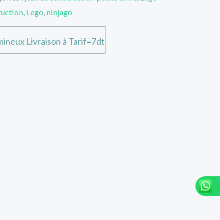
ruction
,
Lego
,
ninjago
ineux Livraison à Tarif=7dt