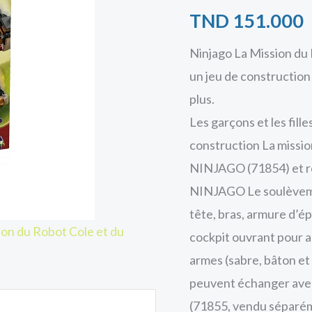
TND
151.000
Ninjago La Mission du
un jeu de construction
plus.
Les garçons et les fill
construction La missi
NINJAGO (71854) et rec
NINJAGO Le soulèvemen
tête, bras, armure d’ép
on du Robot Cole et du
cockpit ouvrant pour ac
armes (sabre, bâton et 
peuvent échanger avec
(71855, vendu séparém