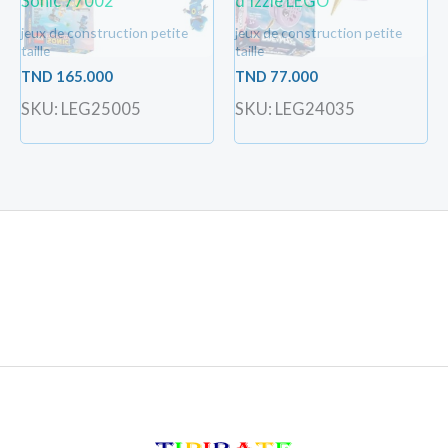
Sonic 77002
d’Izzie LEGO
jeux de construction petite
jeux de construction petite
taille
taille
TND
165.000
TND
77.000
SKU: LEG25005
SKU: LEG24035