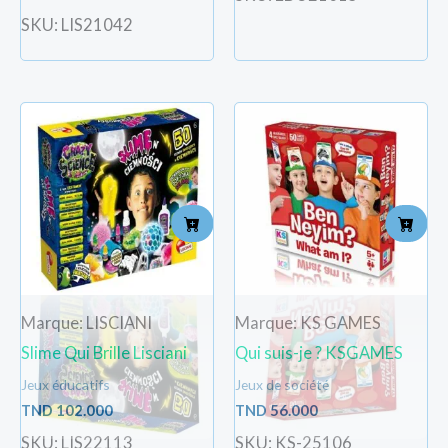
SKU: LIS21042
Marque: LISCIANI
Marque: KS GAMES
Slime Qui Brille Lisciani
Qui suis-je ? KSGAMES
Jeux éducatifs
Jeux de société
TND
102.000
TND
56.000
SKU: LIS22113
SKU: KS-25106