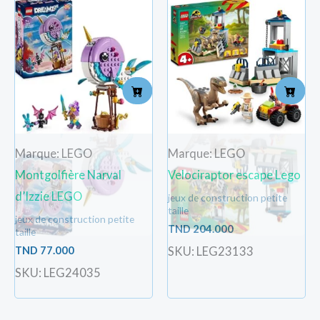
Marque: LEGO
Marque: LEGO
Montgolfière Narval
Velociraptor escape Lego
d’Izzie LEGO
jeux de construction petite
taille
jeux de construction petite
TND
204.000
taille
TND
77.000
SKU: LEG23133
SKU: LEG24035