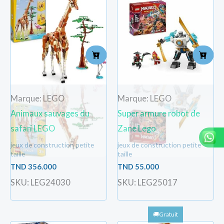
Marque: LEGO
Marque: LEGO
Animaux sauvages du
Super armure robot de
safari LEGO
Zane Lego
jeux de construction petite
jeux de construction petite
taille
taille
TND
356.000
TND
55.000
SKU: LEG24030
SKU: LEG25017