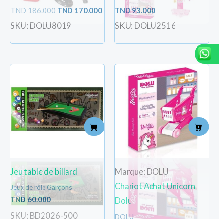
TND
186.000
TND
170.000
TND
93.000
SKU: DOLU8019
SKU: DOLU2516
Jeu table de billard
Marque: DOLU
Chariot Achat Unicorn
Jeux de rôle Garçons
TND
60.000
Dolu
SKU: BD2026-500
DOLU