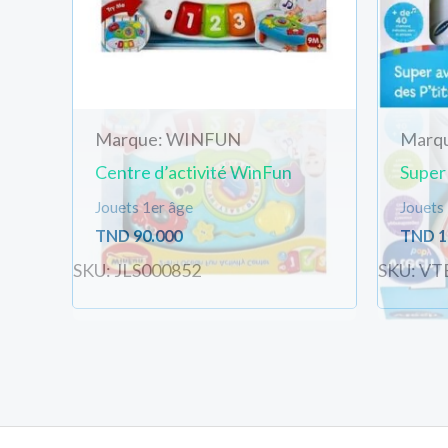
Marque: WINFUN
Marq
Centre d’activité WinFun
Super
Jouets 1er âge
Jouets
TND
90.000
TND
1
SKU: JLS000852
SKU: VT