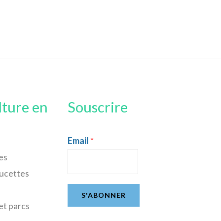
lture en
Souscrire
Email
*
es
sucettes
S'ABONNER
et parcs