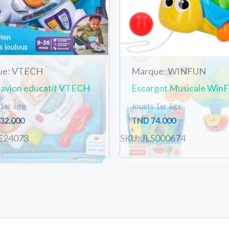
ue: VTECH
Marque: WINFUN
 avion educatif VTECH
Escargot Musicale Win
 1er âge
Jouets 1er âge
32.000
TND
74.000
E24073
SKU: JLS000674