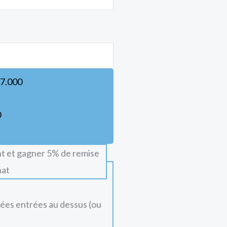
7.000
0
t et gagner 5% de remise
hat
nées entrées au dessus (ou