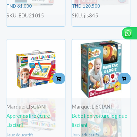
TND
61.000
TND
128.500
SKU: EDU21015
SKU: jls845
Marque: LISCIANI
Marque: LISCIANI
Apprends lire écrire
Bebe lion voiture logique
Lisciani
lisciani
Jeux éducatifs
Jeux éducatifs