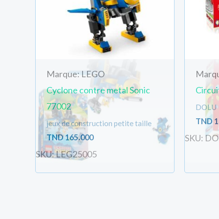
Marque: LEGO
Marq
Cyclone contre metal Sonic
Circui
77002
DOLU
TND
1
jeux de construction petite taille
TND
165.000
SKU: D
SKU: LEG25005