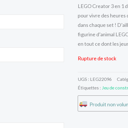
LEGO Creator 3 en 1 do
pour vivre des heures 
dans chaque set ! D’aill
figurine d’animal LEGO
en tout ce dont les je
Rupture de stock
UGS :
LEG22096
Catég
Étiquettes :
Jeu de const
Produit non volum