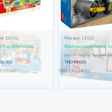
ue: DOLU
Marque: LEGO
t train 89pcs Dolu
Rouleau compresseur L
jeux de construction petite ta
01.000
TND
54.000
OLU5082
SKU: LEG24012