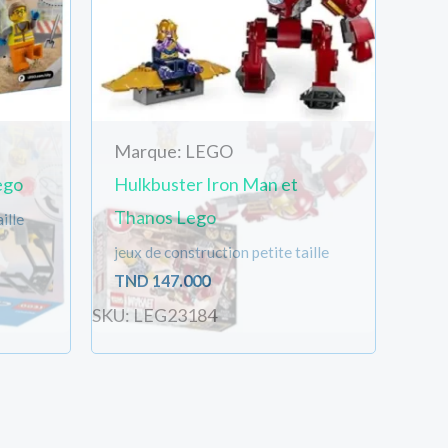
Marque: LEGO
ego
Hulkbuster Iron Man et
Thanos Lego
ille
jeux de construction petite taille
TND
147.000
SKU: LEG23184