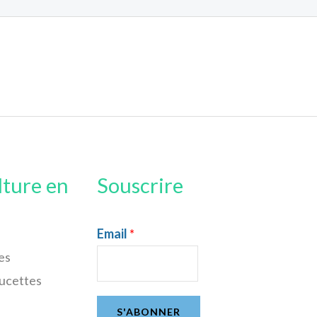
lture en
Souscrire
Email
*
es
sucettes
S'ABONNER