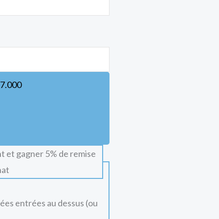
7.000
t et gagner 5% de remise
hat
nées entrées au dessus (ou