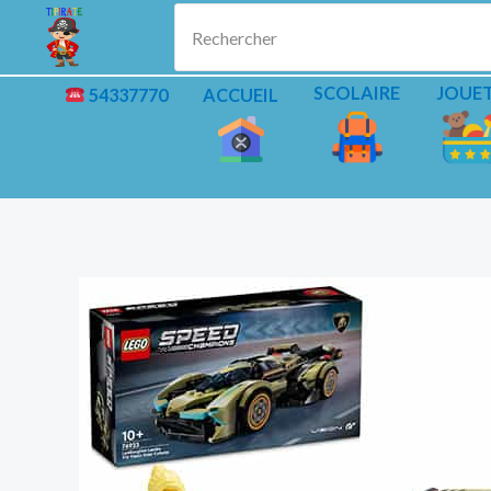
Aller
Rechercher
au
contenu
SCOLAIRE
JOUE
54337770
ACCUEIL