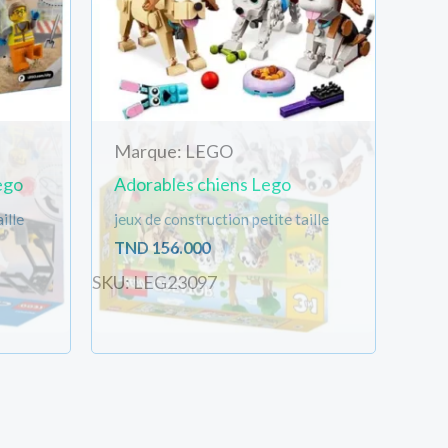
Marque: LEGO
ego
Adorables chiens Lego
ille
jeux de construction petite taille
TND
156.000
SKU: LEG23097