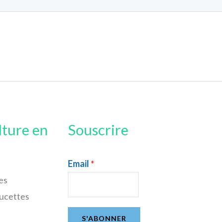
lture en
Souscrire
Email
*
es
sucettes
S'ABONNER