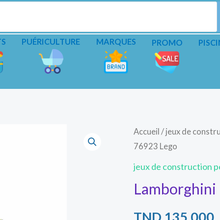
TS
PUÉRICULTURE
MARQUES
PROMO
PISCI
Accueil
/
jeux de constru
76923 Lego
jeux de construction pe
Lamborghini
TND
135.000