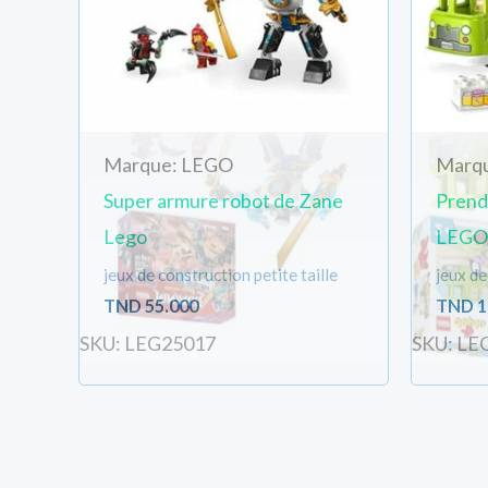
Marque: LEGO
Marq
Super armure robot de Zane
Prendr
Lego
LEGO
jeux de construction petite taille
jeux de
TND
55.000
TND
1
SKU: LEG25017
SKU: LE