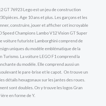
 GT 76923 Lego est un jeu de construction
30 pièces. Age 10 ans et plus. Les garçons et les
onner, construire, jouer et afficher cet incroyable
GO Speed Champions Lambo V12 Vision GT Super
de voiture futuriste Lamborghini comprend de
esign uniques du modèle emblématique de la
ran Turismo. La voiture LEGO F1 comprend la
anchante du modèle. Elle comprend aussi un
soulevant le pare-brise et le capot. On trouve un
des détails hexagonaux sur les jantes des roues.
ent sont doubles. On y trouve les logos Gran
rière en forme de Y.