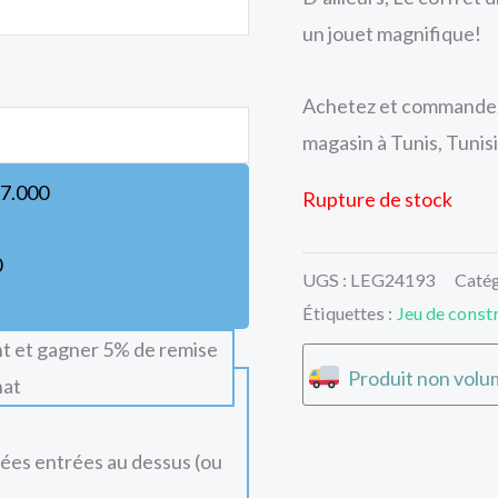
un jouet magnifique!
Achetez et commandez 
magasin à Tunis, Tunisi
7.000
Rupture de stock
0
UGS :
LEG24193
Catég
Étiquettes :
Jeu de const
t et gagner 5% de remise
Produit non volum
hat
nées entrées au dessus (ou