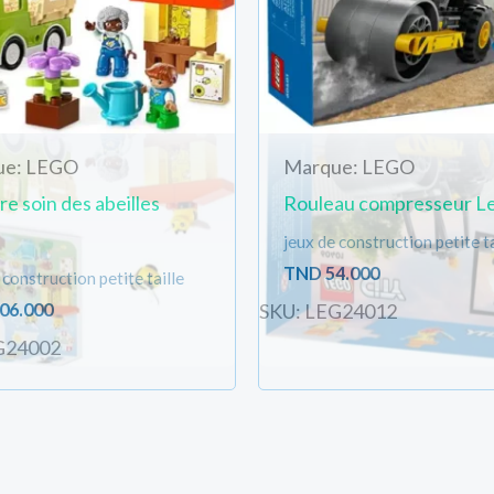
ue: LEGO
Marque: LEGO
e soin des abeilles
Rouleau compresseur L
jeux de construction petite ta
TND
54.000
 construction petite taille
06.000
SKU: LEG24012
G24002