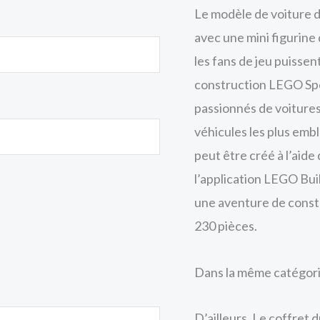
Le modèle de voiture d
avec une mini figurine 
les fans de jeu puisse
construction LEGO Sp
passionnés de voitures
véhicules les plus em
peut être créé à l’aid
l’application LEGO Buil
une aventure de constr
230 pièces.
Dans la même catégori
D’ailleurs, Le coffret 