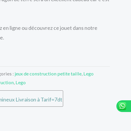
en ligne ou découvrez ce jouet dans notre
e.
ories :
jeux de construction petite taille
,
Lego
ruction
,
Lego
ineux Livraison à Tarif=7dt