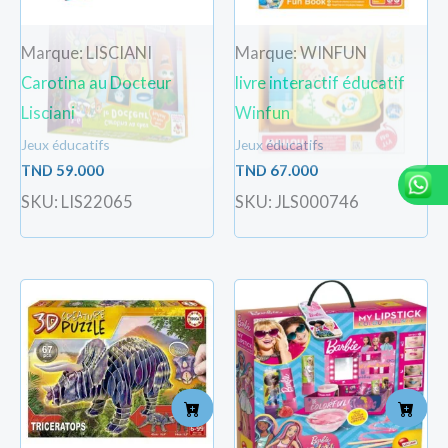
Marque: LISCIANI
Marque: WINFUN
Carotina au Docteur
livre interactif éducatif
Lisciani
Winfun
Jeux éducatifs
Jeux éducatifs
TND
59.000
TND
67.000
SKU: LIS22065
SKU: JLS000746