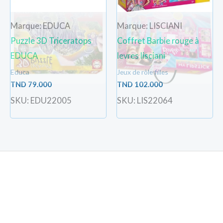
Marque: EDUCA
Marque: LISCIANI
Puzzle 3D Triceratops
Coffret Barbie rouge à
EDUCA
levres lisciani
Educa
Jeux de rôle filles
TND
79.000
TND
102.000
SKU: EDU22005
SKU: LIS22064