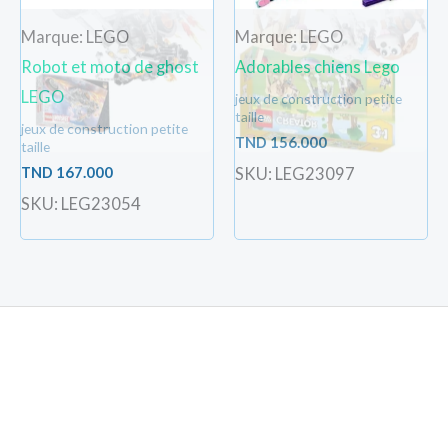
Marque: LEGO
Marque: LEGO
Robot et moto de ghost
Adorables chiens Lego
LEGO
jeux de construction petite
taille
jeux de construction petite
TND
156.000
taille
TND
167.000
SKU: LEG23097
SKU: LEG23054