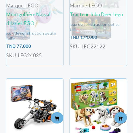
Marque: LEGO
Marque: LEGO
Montgolfière Narval
Tracteur John Deer Lego
d’Izzie LEGO
jeux de construction petite
taille
jeux de construction petite
TND
174.000
taille
TND
77.000
SKU: LEG22122
SKU: LEG24035