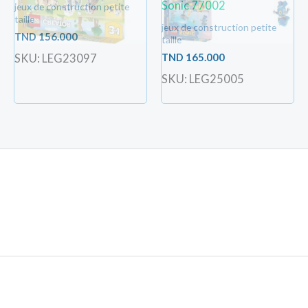
Sonic 77002
jeux de construction petite
taille
jeux de construction petite
TND
156.000
taille
TND
165.000
SKU: LEG23097
SKU: LEG25005