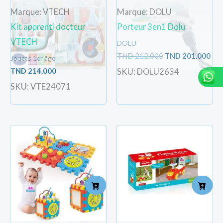
Marque: VTECH
Marque: DOLU
Kit apprenti docteur
Porteur 3en1 Dolu
VTECH
DOLU
TND
212.000
TND
201.000
Jouets 1er âge
TND
214.000
SKU: DOLU2634
SKU: VTE24071