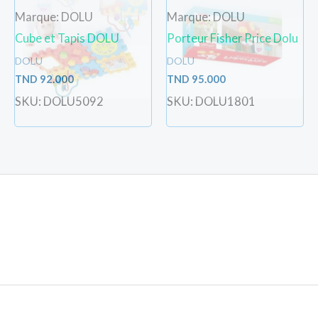
Marque: DOLU
Marque: DOLU
Cube et Tapis DOLU
Porteur Fisher Price Dolu
DOLU
DOLU
TND
92.000
TND
95.000
SKU: DOLU5092
SKU: DOLU1801