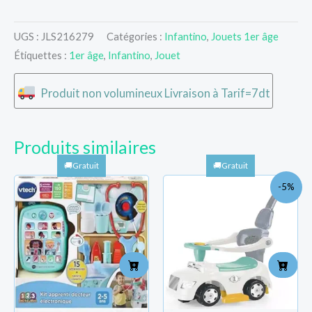
UGS :
JLS216279
Catégories :
Infantino
,
Jouets 1er âge
Étiquettes :
1er âge
,
Infantino
,
Jouet
Produit non volumineux Livraison à Tarif=7dt
Produits similaires
Le
Le
-5%
prix
pri
initial
act
était :
est 
TND
TN
212.000.
201