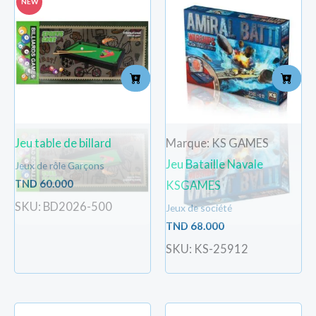
NEW
Jeu table de billard
Marque: KS GAMES
Jeu Bataille Navale
Jeux de rôle Garçons
TND
60.000
KSGAMES
SKU: BD2026-500
Jeux de société
TND
68.000
SKU: KS-25912