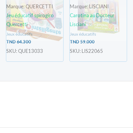
Marque: QUERCETTI
Marque: LISCIANI
Jeu éducatif spirogiro
Carotina au Docteur
Quercetti
Lisciani
Jeux éducatifs
Jeux éducatifs
TND
64.300
TND
59.000
SKU: QUE13033
SKU: LIS22065