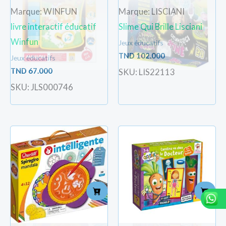
Marque: WINFUN
Marque: LISCIANI
livre interactif éducatif
Slime Qui Brille Lisciani
Winfun
Jeux éducatifs
TND
102.000
Jeux éducatifs
TND
67.000
SKU: LIS22113
SKU: JLS000746