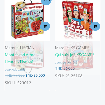
prix
prix
initial
actuel
était :
est :
TND
TND
99.000.
85.000.
Marque: LISCIANI
Marque: KS GAMES
Montessori Arbre
Qui suis-je ? KSGAMES
Heureux Lisciani
Jeux de société
TND
56.000
Jeux éducatifs
TND
99.000
TND
85.000
SKU: KS-25106
SKU: LIS23012