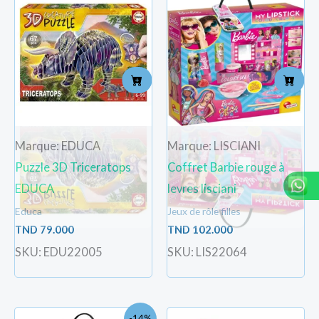
Marque: EDUCA
Marque: LISCIANI
Puzzle 3D Triceratops
Coffret Barbie rouge à
EDUCA
levres lisciani
Educa
Jeux de rôle filles
TND
79.000
TND
102.000
SKU: EDU22005
SKU: LIS22064
Le
Le
-14%