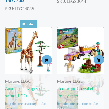
TND
77.000
SKU: LEG23044
SKU: LEG24035
Marque: LEGO
Marque: LEGO
Animaux sauvages du
Remorque Cheval et
safari LEGO
Poney Lego
jeux de construction petite
jeux de construction petite
taille
taille