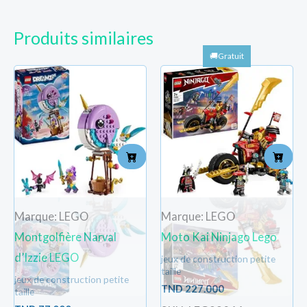
Produits similaires
Marque: LEGO
Marque: LEGO
Montgolfière Narval
Moto Kai Ninjago Lego
d’Izzie LEGO
jeux de construction petite
taille
jeux de construction petite
TND
227.000
taille