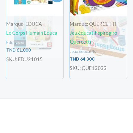
Marque: EDUCA
Marque: QUERCETTI
Le Corps Humain Educa
Jeu éducatif spirogiro
Quercetti
Educa
TND
61.000
Jeux éducatifs
TND
64.300
SKU: EDU21015
SKU: QUE13033