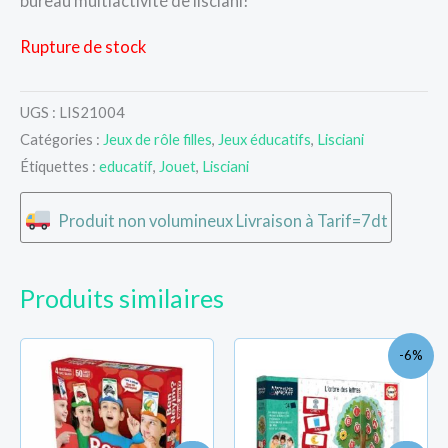
bureau multiactivité de lisciani!
Rupture de stock
UGS :
LIS21004
Catégories :
Jeux de rôle filles
,
Jeux éducatifs
,
Lisciani
Étiquettes :
educatif
,
Jouet
,
Lisciani
Produit non volumineux Livraison à Tarif=7dt
Produits similaires
Le
Le
-6%
prix
prix
initial
actue
était :
est :
TND
TND
83.000.
78.000