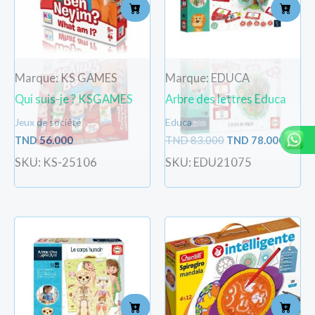
Marque: KS GAMES
Marque: EDUCA
Qui suis-je ? KSGAMES
Arbre des lettres Educa
Jeux de société
Educa
TND
56.000
TND
83.000
TND
78.000
SKU: KS-25106
SKU: EDU21075