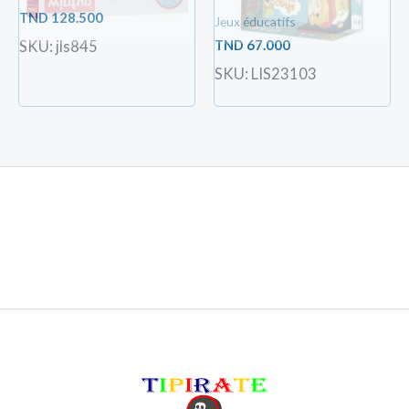
TND
128.500
Jeux éducatifs
TND
67.000
SKU: jls845
SKU: LIS23103