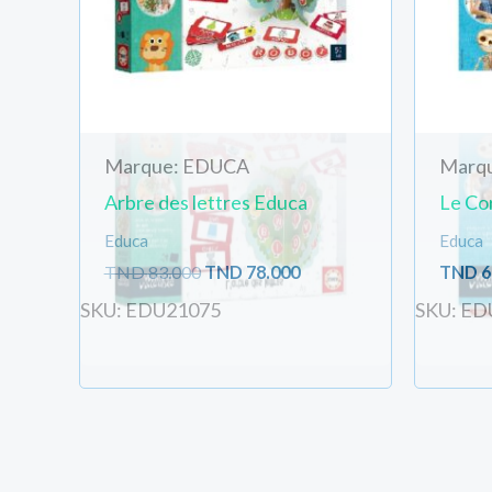
Marque: EDUCA
Marq
Arbre des lettres Educa
Le Co
Educa
Educa
TND
83.000
TND
78.000
TND
6
SKU: EDU21075
SKU: ED