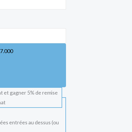
7.000
t et gagner 5% de remise
hat
nées entrées au dessus (ou