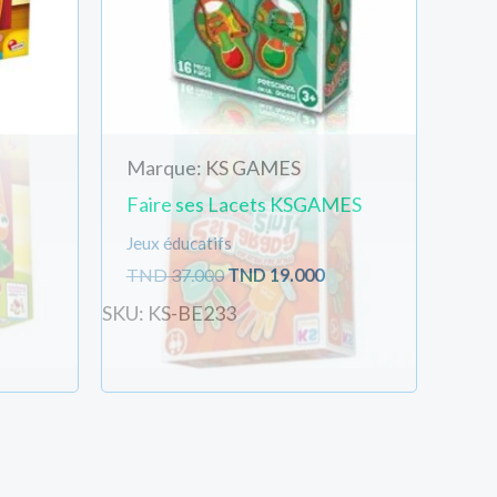
Marque: KS GAMES
Faire ses Lacets KSGAMES
Jeux éducatifs
TND
37.000
TND
19.000
SKU: KS-BE233