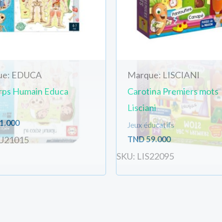
ue: EDUCA
Marque: LISCIANI
rps Humain Educa
Carotina Premiers mots
Lisciani
1.000
Jeux éducatifs
TND
59.000
U21015
SKU: LIS22095