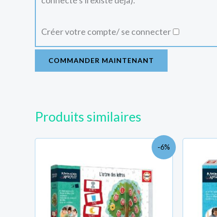
connecté s'il existe déjà).
Créer votre compte/ se connecter
COMMANDER MAINTENANT
Produits similaires
Le
Le
-6%
prix
prix
initial
actuel
était :
est :
TND
TND
83.000.
78.000.