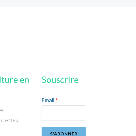
lture en
Souscrire
Email
*
es
sucettes
S'ABONNER