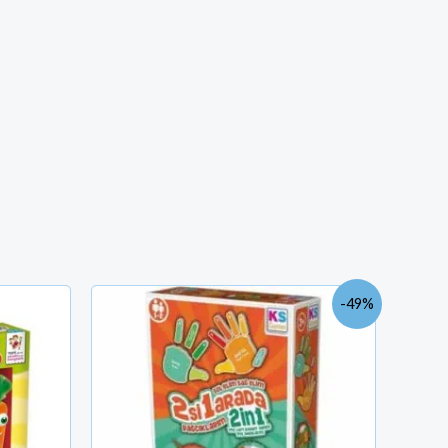
Le
Le
-49%
prix
prix
initial
actuel
était :
est :
TND
TND
37.000.
19.000.