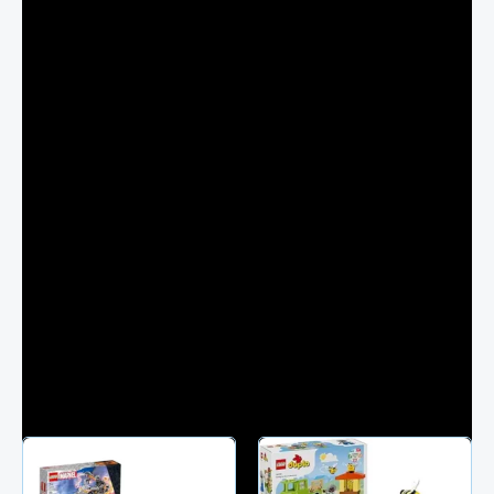
Achetez et commandez en ligne ou découvrez ce jouet
dans notre magasin à Tunis, Tunisie.
Rupture de stock
UGS :
LEG24203
Catégories :
jeux de construction petite taille
,
Lego
Étiquettes :
Jeu de construction
,
Lego
Produit non volumineux Livraison à Tarif=7dt
Produits similaires