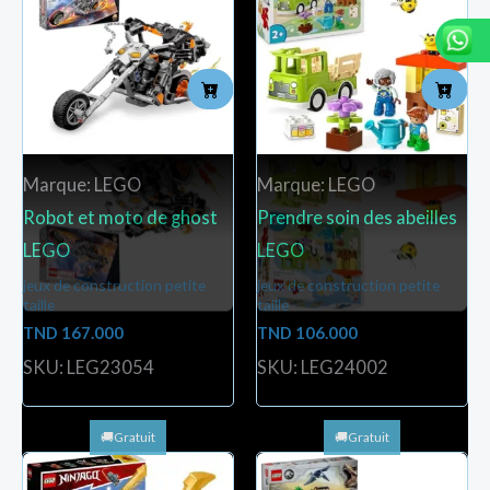
Marque: LEGO
Marque: LEGO
Robot et moto de ghost
Prendre soin des abeilles
LEGO
LEGO
jeux de construction petite
jeux de construction petite
taille
taille
TND
167.000
TND
106.000
SKU: LEG23054
SKU: LEG24002