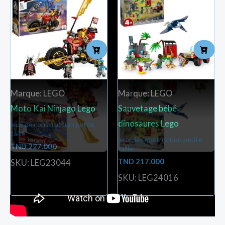
Marque: LEGO
Marque: LEGO
Moto Kai Ninjago Lego
Sauvetage bébé
dinosaures Lego
jeux de construction petite
taille
jeux de construction petite
TND
227.000
taille
TND
217.000
SKU: LEG23044
SKU: LEG24016