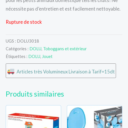
pour les petits animaux domestique tels les chats! Ne
nécessite pas d’entretien et est facilement nettoyable.
Rupture de stock
UGS :
DOLU3018
Catégories :
DOLU
,
Toboggans et extérieur
Étiquettes :
DOLU
,
Jouet
Articles très Volumineux Livraison à Tarif=15dt
Produits similaires